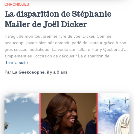
CHRONIQUES
La disparition de Stéphanie
Mailer de Joël Dicker
Il s’agit de mon tout premier livre de Joël Dicker. Comme
beaucoup, j’avais bien sûr entendu parlé de l’auteur grâce à son
gros succès médiatique, La vérité sur l’affaire Harry Quebert. J’ai
simplement eu l’occasion de découvrir La disparition de
Lire la suite
Par
La Geekosophe
, il y a
8 ans