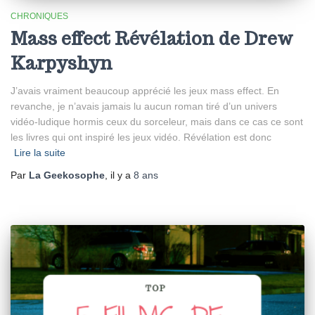
CHRONIQUES
Mass effect Révélation de Drew
Karpyshyn
J’avais vraiment beaucoup apprécié les jeux mass effect. En
revanche, je n’avais jamais lu aucun roman tiré d’un univers
vidéo-ludique hormis ceux du sorceleur, mais dans ce cas ce sont
les livres qui ont inspiré les jeux vidéo. Révélation est donc
Lire la suite
Par
La Geekosophe
, il y a
8 ans