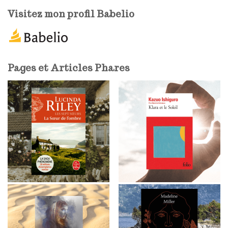
e
Visitez mon profil Babelio
-
m
a
i
l
Pages et Articles Phares