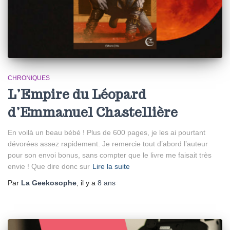
CHRONIQUES
L’Empire du Léopard
d’Emmanuel Chastellière
En voilà un beau bébé ! Plus de 600 pages, je les ai pourtant
dévorées assez rapidement. Je remercie tout d’abord l’auteur
pour son envoi bonus, sans compter que le livre me faisait très
envie ! Que dire donc sur
Lire la suite
Par
La Geekosophe
, il y a
8 ans