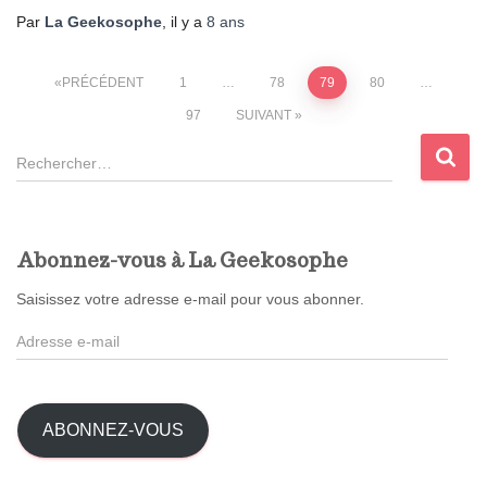
Par
La Geekosophe
, il y a
8 ans
Pagination
PRÉCÉDENT
1
…
78
79
80
…
97
SUIVANT
des
R
publications
e
c
h
e
Abonnez-vous à La Geekosophe
r
c
Saisissez votre adresse e-mail pour vous abonner.
h
A
e
d
r
r
e
:
s
ABONNEZ-VOUS
s
e