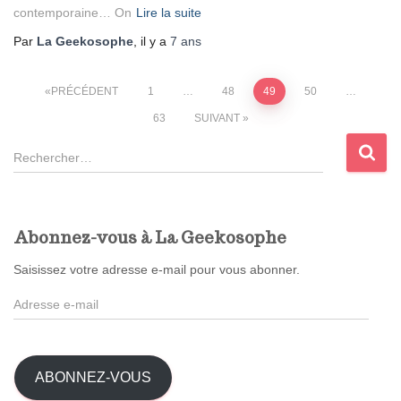
contemporaine… On
Lire la suite
Par
La Geekosophe
, il y a
7 ans
Pagination
PRÉCÉDENT
1
…
48
49
50
…
63
SUIVANT
des
R
publications
e
c
h
e
Abonnez-vous à La Geekosophe
r
c
Saisissez votre adresse e-mail pour vous abonner.
h
A
e
d
r
r
e
:
s
ABONNEZ-VOUS
s