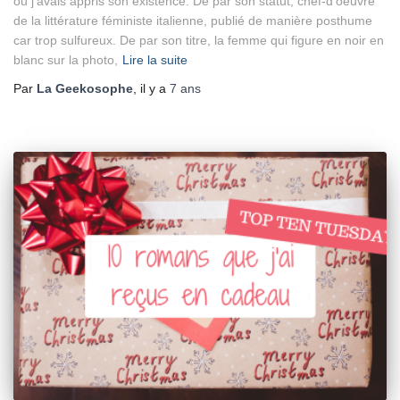
où j’avais appris son existence. De par son statut, chef-d’oeuvre
de la littérature féministe italienne, publié de manière posthume
car trop sulfureux. De par son titre, la femme qui figure en noir en
blanc sur la photo,
Lire la suite
Par
La Geekosophe
, il y a
7 ans