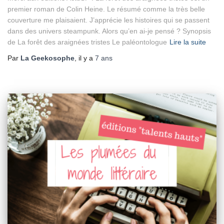
premier roman de Colin Heine. Le résumé comme la très belle
couverture me plaisaient. J’apprécie les histoires qui se passent
dans des univers steampunk. Alors qu’en ai-je pensé ? Synopsis
de La forêt des araignées tristes Le paléontologue
Lire la suite
Par
La Geekosophe
, il y a
7 ans