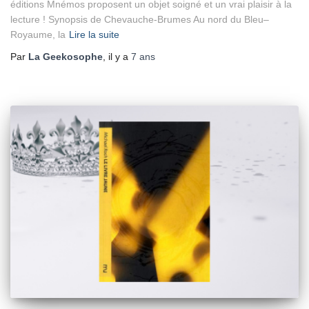
éditions Mnémos proposent un objet soigné et un vrai plaisir à la
lecture ! Synopsis de Chevauche-Brumes Au nord du Bleu–
Royaume, la
Lire la suite
Par
La Geekosophe
, il y a
7 ans