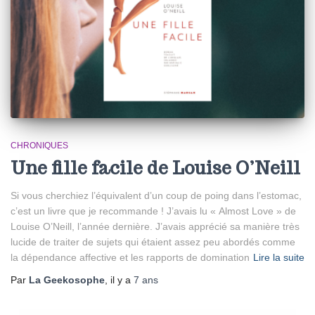
CHRONIQUES
Une fille facile de Louise O’Neill
Si vous cherchiez l’équivalent d’un coup de poing dans l’estomac,
c’est un livre que je recommande ! J’avais lu « Almost Love » de
Louise O’Neill, l’année dernière. J’avais apprécié sa manière très
lucide de traiter de sujets qui étaient assez peu abordés comme
la dépendance affective et les rapports de domination
Lire la suite
Par
La Geekosophe
, il y a
7 ans