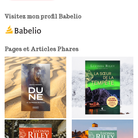
e
e
Visitez mon profil Babelio
-
m
a
i
l
Pages et Articles Phares